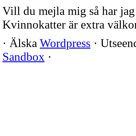
Vill du mejla mig så har ja
Kvinnokatter är extra välko
·
Älska
Wordpress
·
Utseend
Sandbox
·